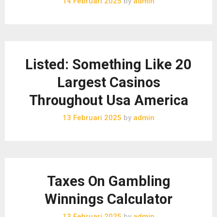
14 Februari 2025
by
admin
Listed: Something Like 20
Largest Casinos
Throughout Usa America
13 Februari 2025
by
admin
Taxes On Gambling
Winnings Calculator
13 Februari 2025
by
admin