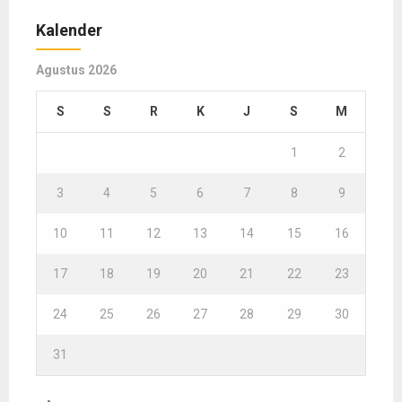
Kalender
Agustus 2026
S
S
R
K
J
S
M
1
2
3
4
5
6
7
8
9
10
11
12
13
14
15
16
17
18
19
20
21
22
23
24
25
26
27
28
29
30
31