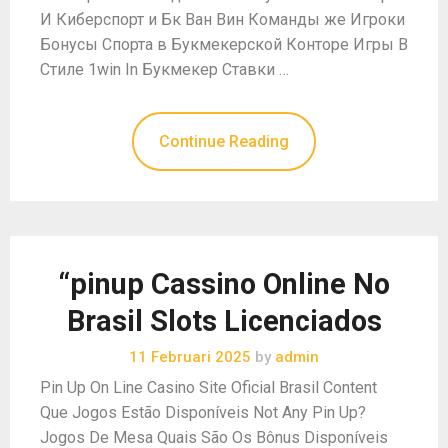
И Киберспорт и Бк Ван Вин Команды же Игроки
Бонусы Спорта в Букмекерской Конторе Игры В
Стиле 1win In Букмекер Ставки …
Continue Reading
“pinup Cassino Online No
Brasil Slots Licenciados
11 Februari 2025
by
admin
Pin Up On Line Casino Site Oficial Brasil Content
Que Jogos Estão Disponíveis Not Any Pin Up?
Jogos De Mesa Quais São Os Bônus Disponíveis