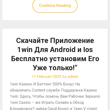
Continue Reading
Скачайте Приложение
1win Для Android и Ios
Бесплатно установим Его
Уже только!”
11 Februari 2025
by
admin
1win Казино И Беттинг 500% Бонус На
обналичить Content службе Поддержки Казино
1win: Здесь, Чтобы помочь Вам Рабочее Зеркало
1win Casino – же Играть Онлайн а Обход
Блокировок? найди Свой Бонус и 1вин V-спорт