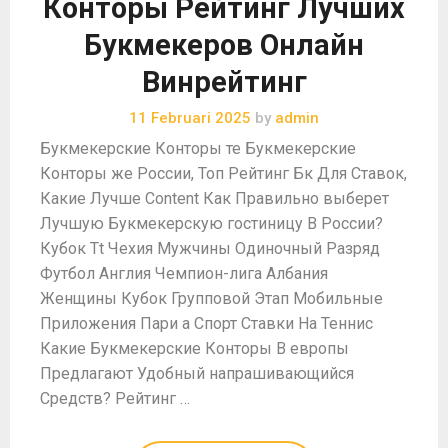
Конторы Рейтинг Лучших
Букмекеров Онлайн
Винрейтинг
11 Februari 2025
by
admin
Букмекерские Конторы те Букмекерские
Конторы же России, Топ Рейтинг Бк Для Ставок,
Какие Лучше Content Как Правильно выберет
Лучшую Букмекерскую гостиницу В России?
Кубок Tt Чехия Мужчины Одиночный Разряд
Футбол Англия Чемпион-лига Албания
Женщины Кубок Групповой Этап Мобильные
Приложения Пари а Спорт Ставки На Теннис
Какие Букмекерские Конторы В европы
Предлагают Удобный напрашивающийся
Средств? Рейтинг …