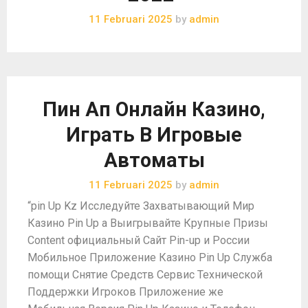
11 Februari 2025
by
admin
Пин Ап Онлайн Казино,
Играть В Игровые
Автоматы
11 Februari 2025
by
admin
“pin Up Kz Исследуйте Захватывающий Мир
Казино Pin Up а Выигрывайте Крупные Призы
Content официальный Сайт Pin-up и России
Мобильное Приложение Казино Pin Up Служба
помощи Снятие Средств Сервис Технической
Поддержки Игроков Приложение же