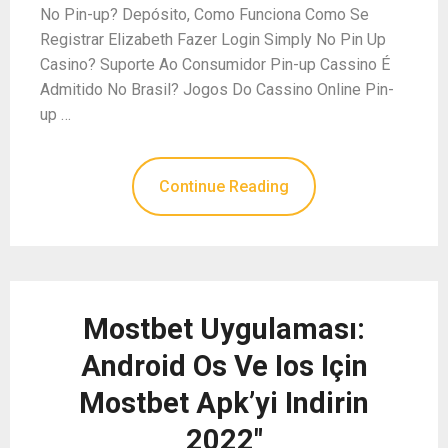
No Pin-up? Depósito, Como Funciona Como Se
Registrar Elizabeth Fazer Login Simply No Pin Up
Casino? Suporte Ao Consumidor Pin-up Cassino É
Admitido No Brasil? Jogos Do Cassino Online Pin-
up …
Continue Reading
Mostbet Uygulaması:
Android Os Ve Ios Için
Mostbet Apk’yi Indirin
2022″