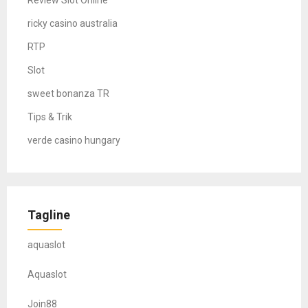
Review Slot Online
ricky casino australia
RTP
Slot
sweet bonanza TR
Tips & Trik
verde casino hungary
Tagline
aquaslot
Aquaslot
Join88