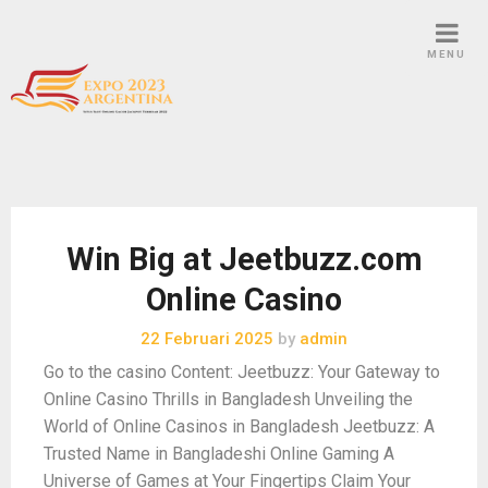
Skip
to
MENU
content
Win Big at Jeetbuzz.com
Online Casino
22 Februari 2025
by
admin
Go to the casino Content: Jeetbuzz: Your Gateway to
Online Casino Thrills in Bangladesh Unveiling the
World of Online Casinos in Bangladesh Jeetbuzz: A
Trusted Name in Bangladeshi Online Gaming A
Universe of Games at Your Fingertips Claim Your