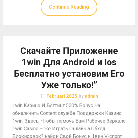
Continue Reading
Скачайте Приложение
1win Для Android и Ios
Бесплатно установим Его
Уже только!”
11 Februari 2025
by
admin
1win Казино И Беттинг 500% Бонус На
обналичить Content службе Поддержки Казино
1win: Здесь, Чтобы помочь Вам Рабочее Зеркало
1win Casino – же Играть Онлайн а Обход
Блокировок? найди Свой Бонус и 1вин V-спорт