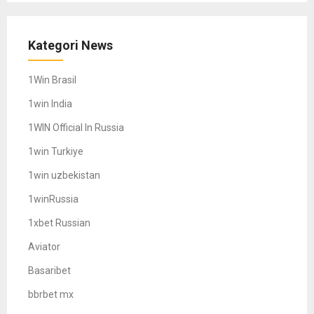
Kategori News
1Win Brasil
1win India
1WIN Official In Russia
1win Turkiye
1win uzbekistan
1winRussia
1xbet Russian
Aviator
Basaribet
bbrbet mx