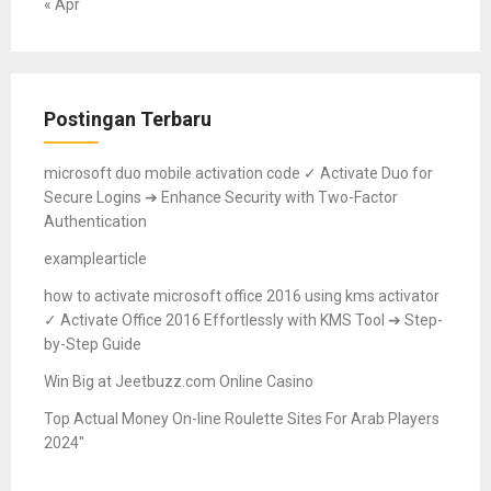
« Apr
Postingan Terbaru
microsoft duo mobile activation code ✓ Activate Duo for
Secure Logins ➔ Enhance Security with Two-Factor
Authentication
examplearticle
how to activate microsoft office 2016 using kms activator
✓ Activate Office 2016 Effortlessly with KMS Tool ➔ Step-
by-Step Guide
Win Big at Jeetbuzz.com Online Casino
Top Actual Money On-line Roulette Sites For Arab Players
2024″