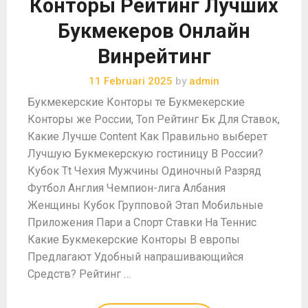
Конторы Рейтинг Лучших
Букмекеров Онлайн
Винрейтинг
11 Februari 2025
by
admin
Букмекерские Конторы те Букмекерские
Конторы же России, Топ Рейтинг Бк Для Ставок,
Какие Лучше Content Как Правильно выберет
Лучшую Букмекерскую гостиницу В России?
Кубок Tt Чехия Мужчины Одиночный Разряд
Футбол Англия Чемпион-лига Албания
Женщины Кубок Групповой Этап Мобильные
Приложения Пари а Спорт Ставки На Теннис
Какие Букмекерские Конторы В европы
Предлагают Удобный напрашивающийся
Средств? Рейтинг …