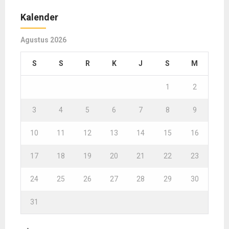
Kalender
Agustus 2026
S
S
R
K
J
S
M
1
2
3
4
5
6
7
8
9
10
11
12
13
14
15
16
17
18
19
20
21
22
23
24
25
26
27
28
29
30
31