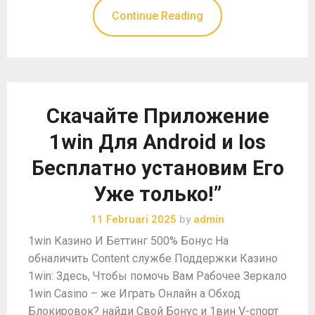
Continue Reading
Скачайте Приложение
1win Для Android и Ios
Бесплатно установим Его
Уже только!”
11 Februari 2025
by
admin
1win Казино И Беттинг 500% Бонус На
обналичить Content службе Поддержки Казино
1win: Здесь, Чтобы помочь Вам Рабочее Зеркало
1win Casino – же Играть Онлайн а Обход
Блокировок? найди Свой Бонус и 1вин V-спорт