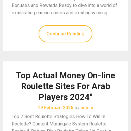
Bonuses and Rewards Ready to dive into a world of
exhilarating casino games and exciting winning …
Continue Reading
Top Actual Money On-line
Roulette Sites For Arab
Players 2024″
19 Februari 2025
by
admin
Top 7 Best Roulette Strategies How To Win In
Roulette? Content Martingale System Roulette