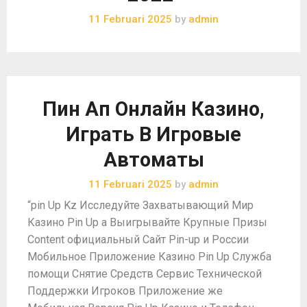
11 Februari 2025
by
admin
Пин Ап Онлайн Казино,
Играть В Игровые
Автоматы
11 Februari 2025
by
admin
“pin Up Kz Исследуйте Захватывающий Мир
Казино Pin Up а Выигрывайте Крупные Призы
Content официальный Сайт Pin-up и России
Мобильное Приложение Казино Pin Up Служба
помощи Снятие Средств Сервис Технической
Поддержки Игроков Приложение же