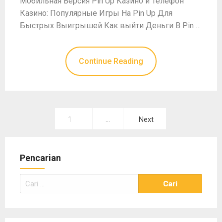
Мобильная Версия Pin Up Казино и Телефон
Казино: Популярные Игры На Pin Up Для
Быстрых Выигрышей Как выйти Деньги В Pin …
Continue Reading
Paginasi
1
…
Next
pos
Pencarian
Cari
untuk: