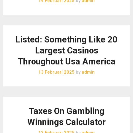
14 Februari 2025
by
admin
Listed: Something Like 20
Largest Casinos
Throughout Usa America
13 Februari 2025
by
admin
Taxes On Gambling
Winnings Calculator
13 Februari 2025
by
admin