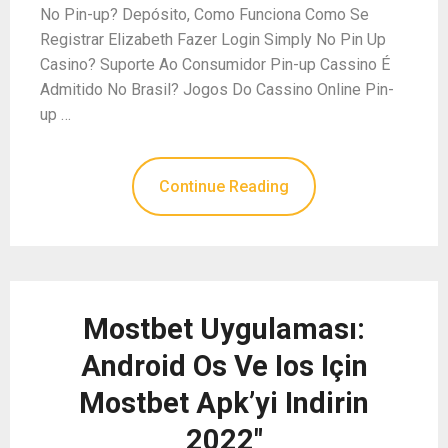
No Pin-up? Depósito, Como Funciona Como Se
Registrar Elizabeth Fazer Login Simply No Pin Up
Casino? Suporte Ao Consumidor Pin-up Cassino É
Admitido No Brasil? Jogos Do Cassino Online Pin-
up …
Continue Reading
Mostbet Uygulaması:
Android Os Ve Ios Için
Mostbet Apk’yi Indirin
2022″